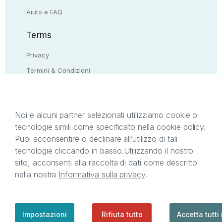
Aiuto e FAQ
Terms
Privacy
Termini & Condizioni
Resi & rimborsi
Contattaci
Noi e alcuni partner selezionati utilizziamo cookie o
tecnologie simili come specificato nella cookie policy.
Il presente sito web è di proprietà di StreetLib S.r.l.
Puoi acconsentire o declinare all’utilizzo di tali
C.F. e P.IVA 05338720963. StreetLib S.r.l. è
tecnologie cliccando in basso.
Utilizzando il nostro
titolare di tutti i diritti di proprietà intellettuale
sito, acconsenti alla raccolta di dati come descritto
afferenti ai marchi, loghi e segni distintivi presenti
nella nostra
Informativa sulla privacy
.
sul sito web. Si invita l’utente a prendere visione
della privacy policy e delle condizioni relative ai
singoli servizi offerti da StreetLib. Servizio Clienti:
support@streetlib.com
Impostazioni
Rifiuta tutto
Accetta tutti