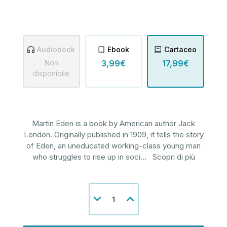
Audiobook
Ebook
Cartaceo
Non
3,99€
17,99€
disponibile
Martin Eden is a book by American author Jack
London. Originally published in 1909, it tells the story
of Eden, an uneducated working-class young man
who struggles to rise up in soci
...
Scopri di più
Disponibilità
Diminuisci
Aumenta
attuale:
la
la
quantità
quantità
di
di
undefined
undefined