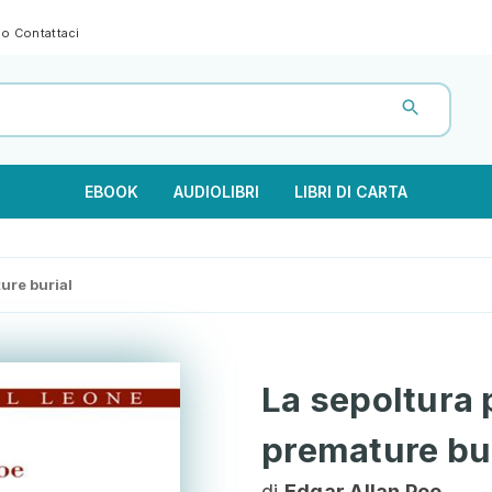
gno
Contattaci
EBOOK
AUDIOLIBRI
LIBRI DI CARTA
ure burial
La sepoltura 
premature bu
di
Edgar Allan Poe