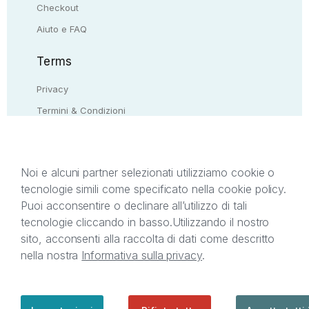
Checkout
Aiuto e FAQ
Terms
Privacy
Termini & Condizioni
Resi & rimborsi
Contattaci
Noi e alcuni partner selezionati utilizziamo cookie o
tecnologie simili come specificato nella cookie policy.
Il presente sito web è di proprietà di StreetLib S.r.l.
Puoi acconsentire o declinare all’utilizzo di tali
C.F. e P.IVA 05338720963. StreetLib S.r.l. è
tecnologie cliccando in basso.
Utilizzando il nostro
titolare di tutti i diritti di proprietà intellettuale
sito, acconsenti alla raccolta di dati come descritto
afferenti ai marchi, loghi e segni distintivi presenti
nella nostra
Informativa sulla privacy
.
sul sito web. Si invita l’utente a prendere visione
della privacy policy e delle condizioni relative ai
singoli servizi offerti da StreetLib. Servizio Clienti:
support@streetlib.com