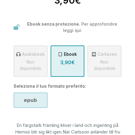
3,90€
Ebook senza protezione.
Per approfondire
leggi
qui
Audiobook
Ebook
Cartaceo
Non
3,90€
Non
disponibile
disponibile
Seleziona il tuo formato preferito:
epub
En färgstark främling kliver i land och ingenting på
Hemsö blir sig likt igen.När Carlsson anländer till fru