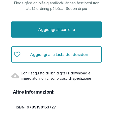
Flods gård en blåsig aprilkväll är han fast besluten
att få ordning på bå
...
Scopri di più
Disponibilità
attuale:
Aggiungi alla Lista dei desideri
Con l'acquisto di libri digitali il download è
immediato: non ci sono costi di spedizione
Altre informazioni:
ISBN:
9789190153727