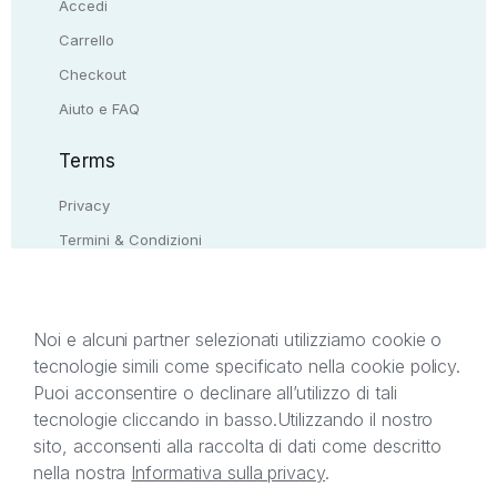
Accedi
Carrello
Checkout
Aiuto e FAQ
Terms
Privacy
Termini & Condizioni
Resi & rimborsi
Contattaci
Noi e alcuni partner selezionati utilizziamo cookie o
tecnologie simili come specificato nella cookie policy.
Il presente sito web è di proprietà di StreetLib S.r.l.
Puoi acconsentire o declinare all’utilizzo di tali
C.F. e P.IVA 05338720963. StreetLib S.r.l. è
tecnologie cliccando in basso.
Utilizzando il nostro
titolare di tutti i diritti di proprietà intellettuale
sito, acconsenti alla raccolta di dati come descritto
afferenti ai marchi, loghi e segni distintivi presenti
nella nostra
Informativa sulla privacy
.
sul sito web. Si invita l’utente a prendere visione
della privacy policy e delle condizioni relative ai