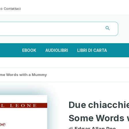
gno
Contattaci
EBOOK
AUDIOLIBRI
LIBRI DI CARTA
Some Words with a Mummy
Due chiacchi
Some Words 
di
Edgar Allan Poe