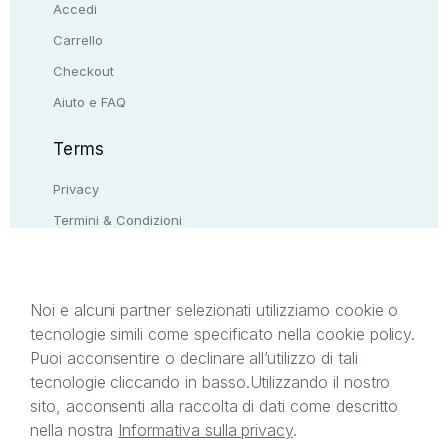
Accedi
Carrello
Checkout
Aiuto e FAQ
Terms
Privacy
Termini & Condizioni
Resi & rimborsi
Contattaci
Noi e alcuni partner selezionati utilizziamo cookie o
tecnologie simili come specificato nella cookie policy.
Il presente sito web è di proprietà di StreetLib S.r.l.
Puoi acconsentire o declinare all’utilizzo di tali
C.F. e P.IVA 05338720963. StreetLib S.r.l. è
tecnologie cliccando in basso.
Utilizzando il nostro
titolare di tutti i diritti di proprietà intellettuale
sito, acconsenti alla raccolta di dati come descritto
afferenti ai marchi, loghi e segni distintivi presenti
nella nostra
Informativa sulla privacy
.
sul sito web. Si invita l’utente a prendere visione