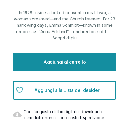
In 1928, inside a locked convent in rural Iowa, a
woman screamed—and the Church listened. For 23
harrowing days, Emma Schmidt—known in some
records as “Anna Ecklund”—endured one of t
...
Scopri di più
Disponibilità
attuale:
Aggiungi alla Lista dei desideri
Con l'acquisto di libri digitali il download è
immediato: non ci sono costi di spedizione