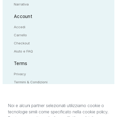
Narrativa
Account
Accedi
Carrello
Checkout
Aiuto e FAQ
Terms
Privacy
Termini & Condizioni
Resi & rimborsi
Contattaci
Noi e alcuni partner selezionati utilizziamo cookie o
tecnologie simili come specificato nella cookie policy.
Il presente sito web è di proprietà di StreetLib S.r.l.