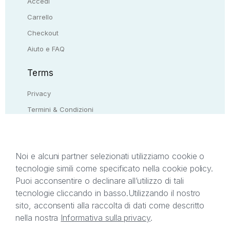
Accedi
Carrello
Checkout
Aiuto e FAQ
Terms
Privacy
Termini & Condizioni
Resi & rimborsi
Contattaci
Noi e alcuni partner selezionati utilizziamo cookie o
tecnologie simili come specificato nella cookie policy.
Il presente sito web è di proprietà di StreetLib S.r.l.
Puoi acconsentire o declinare all’utilizzo di tali
C.F. e P.IVA 05338720963. StreetLib S.r.l. è
tecnologie cliccando in basso.
Utilizzando il nostro
titolare di tutti i diritti di proprietà intellettuale
sito, acconsenti alla raccolta di dati come descritto
afferenti ai marchi, loghi e segni distintivi presenti
nella nostra
Informativa sulla privacy
.
sul sito web. Si invita l’utente a prendere visione
della privacy policy e delle condizioni relative ai