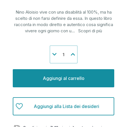
Nino Aloisio vive con una disabilità al 100%, ma ha
scelto di non farsi definire da essa. In questo libro
racconta in modo diretto e autentico cosa significa
vivere ogni giorno con u
...
Scopri di più
Disponibilità
Diminuisci
Aumenta
attuale:
la
la
quantità
quantità
di
di
undefined
undefined
Aggiungi alla Lista dei desideri