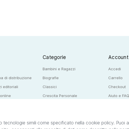
Categorie
Account
Bambini e Ragazzi
Accedi
a di distribuzione
Biografie
Carrello
i editoriali
Classici
Checkout
 online
Crescita Personale
Aiuto e FA
e per librerie
Narrativa
o tecnologie simili come specificato nella cookie policy. Puoi acc