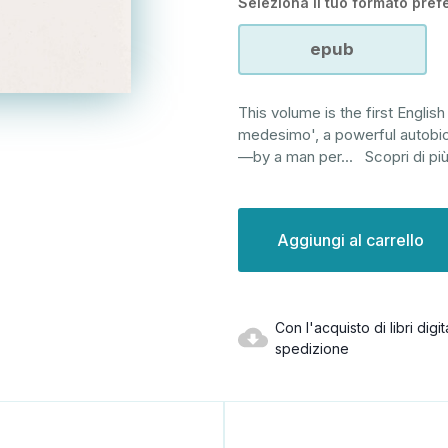
Seleziona il tuo formato prefe
epub
This volume is the first English 
medesimo', a powerful autobio
—by a man per
...
Scopri di pi
Disponibilità
attuale:
Con l'acquisto di libri dig
spedizione