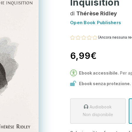
Inquisition
di
Thérèse Ridley
Open Book Publishers
(Ancora nessuna re
6,99€
Ebook accessibile.
Per a
Ebook senza protezione.
Audiobook
Non disponibile