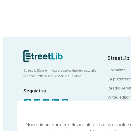
StreetLib
Chi siamo
StreetLib Store è il nostro store online dedicato alla
vendita diretta di libri, ebook, e audiolibri
La piattaform
Ready: serviz
Seguici su
Write: editor
Totem: e-stor
Noi e alcuni partner selezionati utilizziamo cookie 