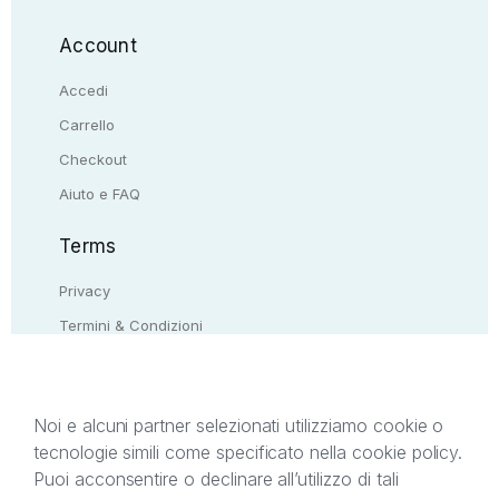
Account
Accedi
Carrello
Checkout
Aiuto e FAQ
Terms
Privacy
Termini & Condizioni
Resi & rimborsi
Contattaci
Noi e alcuni partner selezionati utilizziamo cookie o
tecnologie simili come specificato nella cookie policy.
Il presente sito web è di proprietà di StreetLib S.r.l.
Puoi acconsentire o declinare all’utilizzo di tali
C.F. e P.IVA 05338720963. StreetLib S.r.l. è