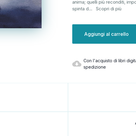
anima; quelli più reconditi, imp
spinta d
...
Scopri di più
Disponibilità
attuale:
Con l'acquisto di libri dig
spedizione