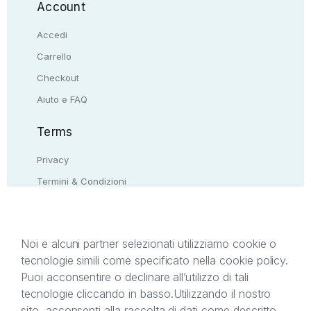
Account
Accedi
Carrello
Checkout
Aiuto e FAQ
Terms
Privacy
Termini & Condizioni
Resi & rimborsi
Contattaci
Noi e alcuni partner selezionati utilizziamo cookie o
tecnologie simili come specificato nella cookie policy.
Il presente sito web è di proprietà di StreetLib S.r.l.
Puoi acconsentire o declinare all’utilizzo di tali
C.F. e P.IVA 05338720963. StreetLib S.r.l. è
tecnologie cliccando in basso.
Utilizzando il nostro
titolare di tutti i diritti di proprietà intellettuale
sito, acconsenti alla raccolta di dati come descritto