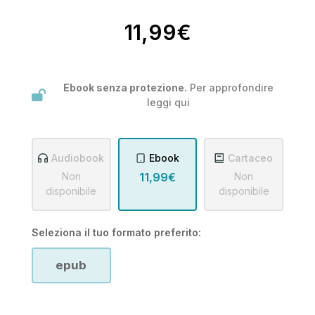
11,99€
Ebook senza protezione.
Per approfondire
leggi
qui
Audiobook
Ebook
Cartaceo
Non
11,99€
Non
disponibile
disponibile
Seleziona il tuo formato preferito:
epub