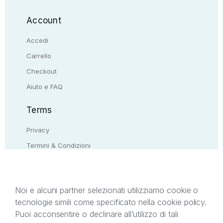
Account
Accedi
Carrello
Checkout
Aiuto e FAQ
Terms
Privacy
Termini & Condizioni
Resi & rimborsi
Contattaci
Noi e alcuni partner selezionati utilizziamo cookie o
tecnologie simili come specificato nella cookie policy.
Il presente sito web è di proprietà di StreetLib S.r.l.
Puoi acconsentire o declinare all’utilizzo di tali
C.F. e P.IVA 05338720963. StreetLib S.r.l. è