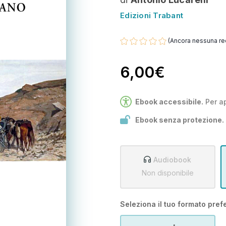
Edizioni Trabant
(Ancora nessuna re
6,00€
Ebook accessibile.
Per a
Ebook senza protezione.
Audiobook
Non disponibile
Seleziona il tuo formato prefe