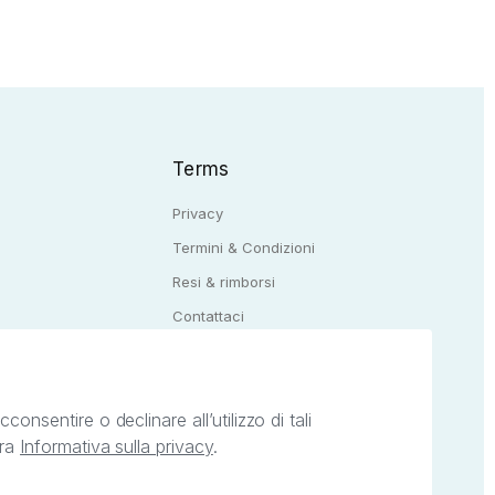
Terms
Privacy
Termini & Condizioni
Resi & rimborsi
Q
Contattaci
onsentire o declinare all’utilizzo di tali
tra
Informativa sulla privacy
.
ietà intellettuale afferenti ai marchi, loghi e
ingoli servizi offerti da StreetLib. Servizio