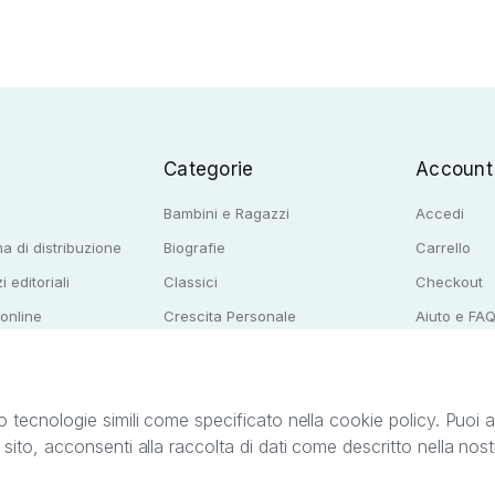
Categorie
Account
Bambini e Ragazzi
Accedi
a di distribuzione
Biografie
Carrello
i editoriali
Classici
Checkout
 online
Crescita Personale
Aiuto e FA
e per librerie
Narrativa
o tecnologie simili come specificato nella cookie policy. Puoi acc
o sito, acconsenti alla raccolta di dati come descritto nella nos
ib S.r.l. C.F. e P.IVA 05338720963. StreetLib S.r.l. è titolare di tutti i diritti di propr
nvita l’utente a prendere visione della privacy policy e delle condizioni relative ai s
Clienti: support@streetlib.com