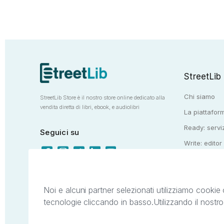
StreetLib
Chi siamo
StreetLib Store è il nostro store online dedicato alla
vendita diretta di libri, ebook, e audiolibri
La piattaform
Ready: serviz
Seguici su
Write: editor
Totem: e-stor
Noi e alcuni partner selezionati utilizziamo cookie 
tecnologie cliccando in basso.
Utilizzando il nostr
Il presente sito web è di proprietà di StreetL
segni distintivi presenti sul sito web. Si i