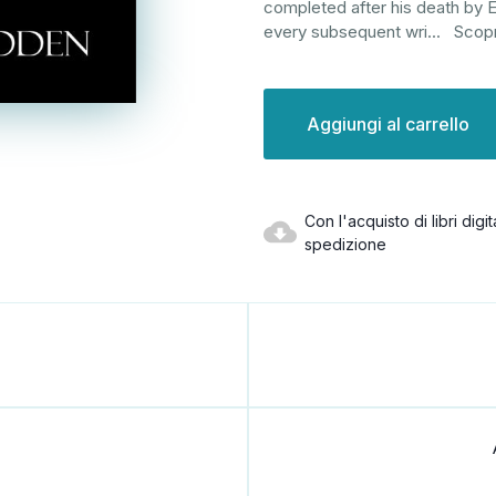
completed after his death by E
every subsequent wri
...
Scopr
Disponibilità
attuale:
Con l'acquisto di libri dig
spedizione