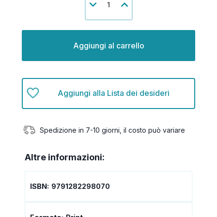
Diminuisci
Aumenta
attuale:
la
la
quantità
quantità
di
di
undefined
undefined
Aggiungi alla Lista dei desideri
Spedizione in 7-10 giorni, il costo può variare
Altre informazioni:
ISBN:
9791282298070