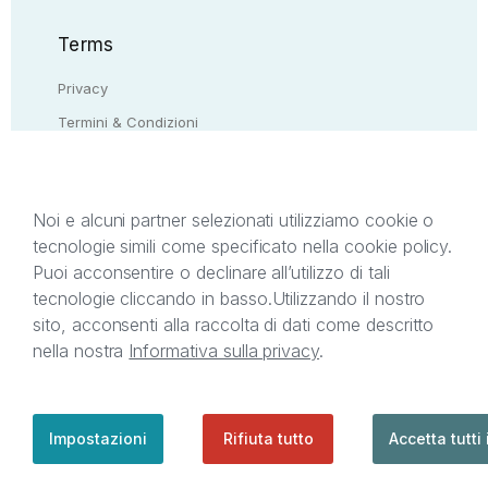
Terms
Privacy
Termini & Condizioni
Resi & rimborsi
Contattaci
Noi e alcuni partner selezionati utilizziamo cookie o
tecnologie simili come specificato nella cookie policy.
Il presente sito web è di proprietà di StreetLib S.r.l.
Puoi acconsentire o declinare all’utilizzo di tali
C.F. e P.IVA 05338720963. StreetLib S.r.l. è
tecnologie cliccando in basso.
Utilizzando il nostro
titolare di tutti i diritti di proprietà intellettuale
sito, acconsenti alla raccolta di dati come descritto
afferenti ai marchi, loghi e segni distintivi presenti
nella nostra
Informativa sulla privacy
.
sul sito web. Si invita l’utente a prendere visione
della privacy policy e delle condizioni relative ai
singoli servizi offerti da StreetLib. Servizio Clienti:
support@streetlib.com
Impostazioni
Rifiuta tutto
Accetta tutti