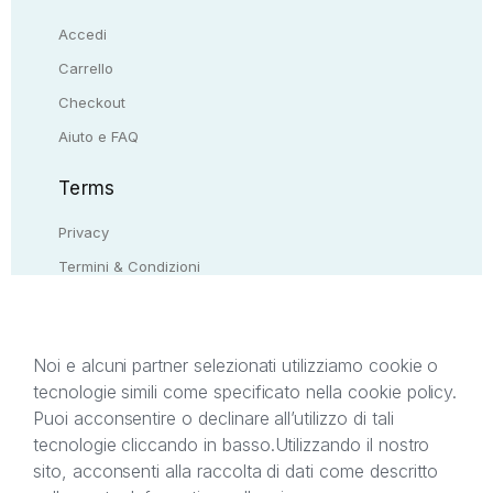
Accedi
Carrello
Checkout
Aiuto e FAQ
Terms
Privacy
Termini & Condizioni
Resi & rimborsi
Contattaci
Noi e alcuni partner selezionati utilizziamo cookie o
tecnologie simili come specificato nella cookie policy.
Il presente sito web è di proprietà di StreetLib S.r.l.
Puoi acconsentire o declinare all’utilizzo di tali
C.F. e P.IVA 05338720963. StreetLib S.r.l. è
tecnologie cliccando in basso.
Utilizzando il nostro
titolare di tutti i diritti di proprietà intellettuale
sito, acconsenti alla raccolta di dati come descritto
afferenti ai marchi, loghi e segni distintivi presenti