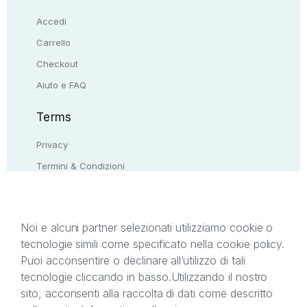
Accedi
Carrello
Checkout
Aiuto e FAQ
Terms
Privacy
Termini & Condizioni
Resi & rimborsi
Contattaci
Noi e alcuni partner selezionati utilizziamo cookie o
tecnologie simili come specificato nella cookie policy.
Il presente sito web è di proprietà di StreetLib S.r.l.
Puoi acconsentire o declinare all’utilizzo di tali
C.F. e P.IVA 05338720963. StreetLib S.r.l. è
tecnologie cliccando in basso.
Utilizzando il nostro
titolare di tutti i diritti di proprietà intellettuale
sito, acconsenti alla raccolta di dati come descritto
afferenti ai marchi, loghi e segni distintivi presenti