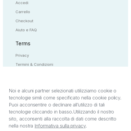
Accedi
Carrello
Checkout
Aiuto e FAQ
Terms
Privacy
Termini & Condizioni
Resi & rimborsi
Contattaci
Noi e alcuni partner selezionati utilizziamo cookie o
tecnologie simili come specificato nella cookie policy.
Il presente sito web è di proprietà di StreetLib S.r.l.
Puoi acconsentire o declinare all’utilizzo di tali
C.F. e P.IVA 05338720963. StreetLib S.r.l. è
tecnologie cliccando in basso.
Utilizzando il nostro
titolare di tutti i diritti di proprietà intellettuale
sito, acconsenti alla raccolta di dati come descritto
afferenti ai marchi, loghi e segni distintivi presenti
nella nostra
Informativa sulla privacy
.
sul sito web. Si invita l’utente a prendere visione