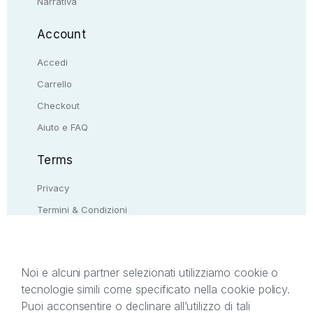
Narrativa
Account
Accedi
Carrello
Checkout
Aiuto e FAQ
Terms
Privacy
Termini & Condizioni
Resi & rimborsi
Contattaci
Noi e alcuni partner selezionati utilizziamo cookie o
tecnologie simili come specificato nella cookie policy.
Il presente sito web è di proprietà di StreetLib S.r.l.
Puoi acconsentire o declinare all’utilizzo di tali