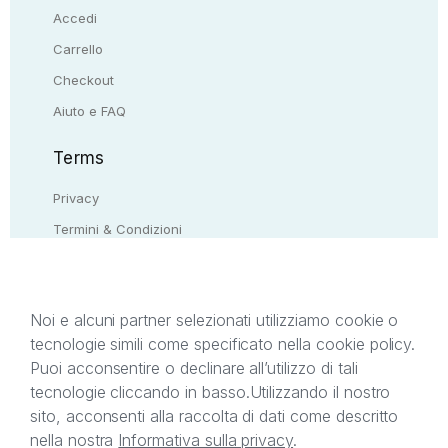
Accedi
Carrello
Checkout
Aiuto e FAQ
Terms
Privacy
Termini & Condizioni
Resi & rimborsi
Contattaci
Noi e alcuni partner selezionati utilizziamo cookie o
tecnologie simili come specificato nella cookie policy.
Il presente sito web è di proprietà di StreetLib S.r.l.
Puoi acconsentire o declinare all’utilizzo di tali
C.F. e P.IVA 05338720963. StreetLib S.r.l. è
tecnologie cliccando in basso.
Utilizzando il nostro
titolare di tutti i diritti di proprietà intellettuale
sito, acconsenti alla raccolta di dati come descritto
afferenti ai marchi, loghi e segni distintivi presenti
nella nostra
Informativa sulla privacy
.
sul sito web. Si invita l’utente a prendere visione