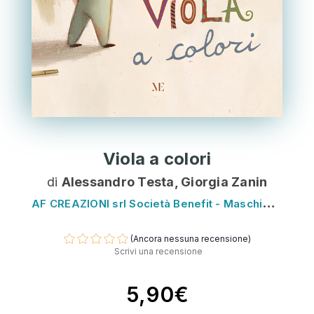
Viola a colori
di
Alessandro Testa, Giorgia Zanin
A
F CREAZIONI srl Società Benefit - Maschietto Editore
(Ancora nessuna recensione)
Scrivi una recensione
5,90€