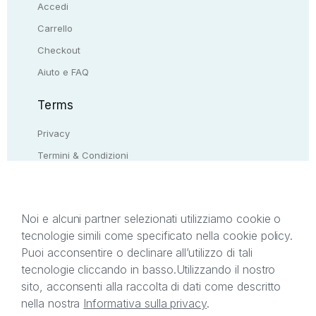
Accedi
Carrello
Checkout
Aiuto e FAQ
Terms
Privacy
Termini & Condizioni
Resi & rimborsi
Contattaci
Noi e alcuni partner selezionati utilizziamo cookie o
tecnologie simili come specificato nella cookie policy.
Il presente sito web è di proprietà di StreetLib S.r.l.
Puoi acconsentire o declinare all’utilizzo di tali
C.F. e P.IVA 05338720963. StreetLib S.r.l. è
tecnologie cliccando in basso.
Utilizzando il nostro
titolare di tutti i diritti di proprietà intellettuale
sito, acconsenti alla raccolta di dati come descritto
afferenti ai marchi, loghi e segni distintivi presenti
nella nostra
Informativa sulla privacy
.
sul sito web. Si invita l’utente a prendere visione