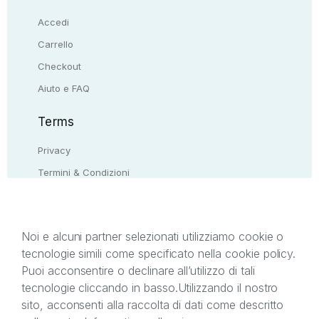
Accedi
Carrello
Checkout
Aiuto e FAQ
Terms
Privacy
Termini & Condizioni
Resi & rimborsi
Contattaci
Noi e alcuni partner selezionati utilizziamo cookie o
tecnologie simili come specificato nella cookie policy.
Il presente sito web è di proprietà di StreetLib S.r.l.
Puoi acconsentire o declinare all’utilizzo di tali
C.F. e P.IVA 05338720963. StreetLib S.r.l. è
tecnologie cliccando in basso.
Utilizzando il nostro
titolare di tutti i diritti di proprietà intellettuale
sito, acconsenti alla raccolta di dati come descritto
afferenti ai marchi, loghi e segni distintivi presenti