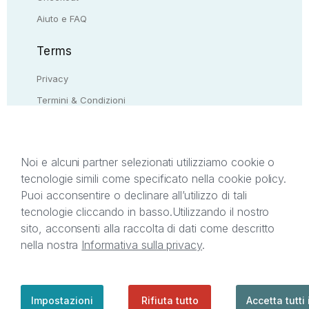
Aiuto e FAQ
Terms
Privacy
Termini & Condizioni
Resi & rimborsi
Contattaci
Noi e alcuni partner selezionati utilizziamo cookie o
tecnologie simili come specificato nella cookie policy.
Il presente sito web è di proprietà di StreetLib S.r.l.
Puoi acconsentire o declinare all’utilizzo di tali
C.F. e P.IVA 05338720963. StreetLib S.r.l. è
tecnologie cliccando in basso.
Utilizzando il nostro
titolare di tutti i diritti di proprietà intellettuale
sito, acconsenti alla raccolta di dati come descritto
afferenti ai marchi, loghi e segni distintivi presenti
nella nostra
Informativa sulla privacy
.
sul sito web. Si invita l’utente a prendere visione
della privacy policy e delle condizioni relative ai
singoli servizi offerti da StreetLib. Servizio Clienti:
support@streetlib.com
Impostazioni
Rifiuta tutto
Accetta tutti