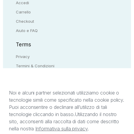
Accedi
Carrello
Checkout
Aiuto e FAQ
Terms
Privacy
Termini & Condizioni
Resi & rimborsi
Contattaci
Noi e alcuni partner selezionati utilizziamo cookie o
tecnologie simili come specificato nella cookie policy.
Il presente sito web è di proprietà di StreetLib S.r.l.
Puoi acconsentire o declinare all’utilizzo di tali
C.F. e P.IVA 05338720963. StreetLib S.r.l. è
tecnologie cliccando in basso.
Utilizzando il nostro
titolare di tutti i diritti di proprietà intellettuale
sito, acconsenti alla raccolta di dati come descritto
afferenti ai marchi, loghi e segni distintivi presenti
nella nostra
Informativa sulla privacy
.
sul sito web. Si invita l’utente a prendere visione