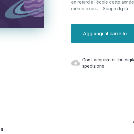
en retard à l’école cette année
même excu
...
Scopri di più
Disponibilità
attuale:
Con l'acquisto di libri dig
spedizione
on