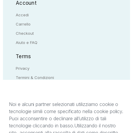
Account
Accedi
Carrello
Checkout
Aiuto e FAQ
Terms
Privacy
Termini & Condizioni
Resi & rimborsi
Contattaci
Noi e alcuni partner selezionati utilizziamo cookie o
tecnologie simili come specificato nella cookie policy.
Il presente sito web è di proprietà di StreetLib S.r.l.
Puoi acconsentire o declinare all’utilizzo di tali
C.F. e P.IVA 05338720963. StreetLib S.r.l. è
tecnologie cliccando in basso.
Utilizzando il nostro
titolare di tutti i diritti di proprietà intellettuale
sito, acconsenti alla raccolta di dati come descritto