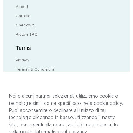
Accedi
Carrello
Checkout
Aiuto e FAQ
Terms
Privacy
Termini & Condizioni
Resi & rimborsi
Contattaci
Noi e alcuni partner selezionati utilizziamo cookie o
tecnologie simili come specificato nella cookie policy.
Il presente sito web è di proprietà di StreetLib S.r.l.
Puoi acconsentire o declinare all’utilizzo di tali
C.F. e P.IVA 05338720963. StreetLib S.r.l. è
tecnologie cliccando in basso.
Utilizzando il nostro
titolare di tutti i diritti di proprietà intellettuale
sito, acconsenti alla raccolta di dati come descritto
afferenti ai marchi, loghi e segni distintivi presenti
nella nostra
Informativa sulla privacy
.
sul sito web. Si invita l’utente a prendere visione