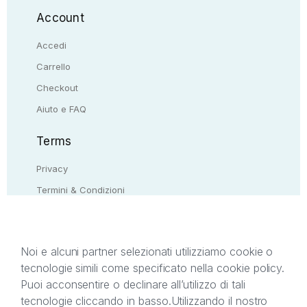
Account
Accedi
Carrello
Checkout
Aiuto e FAQ
Terms
Privacy
Termini & Condizioni
Resi & rimborsi
Contattaci
Noi e alcuni partner selezionati utilizziamo cookie o
tecnologie simili come specificato nella cookie policy.
Il presente sito web è di proprietà di StreetLib S.r.l.
Puoi acconsentire o declinare all’utilizzo di tali
C.F. e P.IVA 05338720963. StreetLib S.r.l. è
tecnologie cliccando in basso.
Utilizzando il nostro