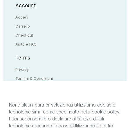
Account
Accedi
Carrello
Checkout
Aiuto e FAQ
Terms
Privacy
Termini & Condizioni
Resi & rimborsi
Contattaci
Noi e alcuni partner selezionati utilizziamo cookie o
tecnologie simili come specificato nella cookie policy.
Il presente sito web è di proprietà di StreetLib S.r.l.
Puoi acconsentire o declinare all’utilizzo di tali
C.F. e P.IVA 05338720963. StreetLib S.r.l. è
tecnologie cliccando in basso.
Utilizzando il nostro
titolare di tutti i diritti di proprietà intellettuale