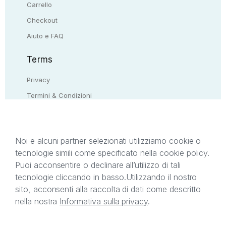
Carrello
Checkout
Aiuto e FAQ
Terms
Privacy
Termini & Condizioni
Resi & rimborsi
Contattaci
Noi e alcuni partner selezionati utilizziamo cookie o
tecnologie simili come specificato nella cookie policy.
Il presente sito web è di proprietà di StreetLib S.r.l.
Puoi acconsentire o declinare all’utilizzo di tali
C.F. e P.IVA 05338720963. StreetLib S.r.l. è
tecnologie cliccando in basso.
Utilizzando il nostro
titolare di tutti i diritti di proprietà intellettuale
sito, acconsenti alla raccolta di dati come descritto
afferenti ai marchi, loghi e segni distintivi presenti
nella nostra
Informativa sulla privacy
.
sul sito web. Si invita l’utente a prendere visione
della privacy policy e delle condizioni relative ai
singoli servizi offerti da StreetLib. Servizio Clienti: