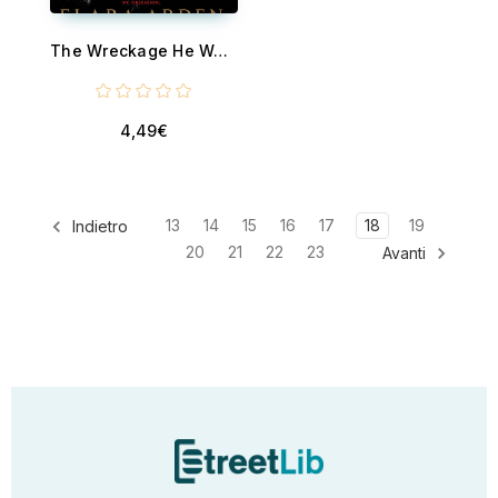
The Wreckage He Wanted - A Cheating Husband, Betrayal, Second Chance & MC Obsession Romance
4,49€
13
14
15
16
17
18
19
Indietro
20
21
22
23
Avanti