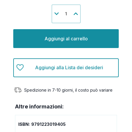
Disponibilità
Diminuisci
Aumenta
attuale:
la
la
quantità
quantità
di
di
undefined
undefined
Aggiungi alla Lista dei desideri
Spedizione in 7-10 giorni, il costo può variare
Altre informazioni:
ISBN:
9791223019405