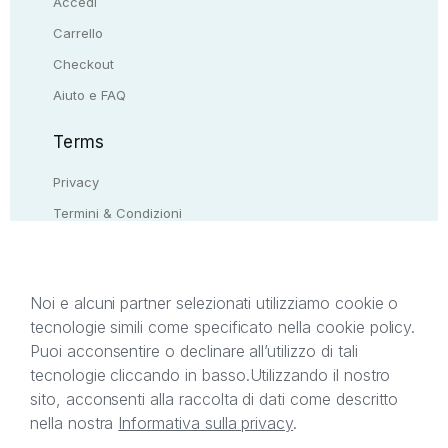
Accedi
Carrello
Checkout
Aiuto e FAQ
Terms
Privacy
Termini & Condizioni
Resi & rimborsi
Contattaci
Noi e alcuni partner selezionati utilizziamo cookie o
tecnologie simili come specificato nella cookie policy.
Il presente sito web è di proprietà di StreetLib S.r.l.
Puoi acconsentire o declinare all’utilizzo di tali
C.F. e P.IVA 05338720963. StreetLib S.r.l. è
tecnologie cliccando in basso.
Utilizzando il nostro
titolare di tutti i diritti di proprietà intellettuale
sito, acconsenti alla raccolta di dati come descritto
afferenti ai marchi, loghi e segni distintivi presenti
nella nostra
Informativa sulla privacy
.
sul sito web. Si invita l’utente a prendere visione
della privacy policy e delle condizioni relative ai