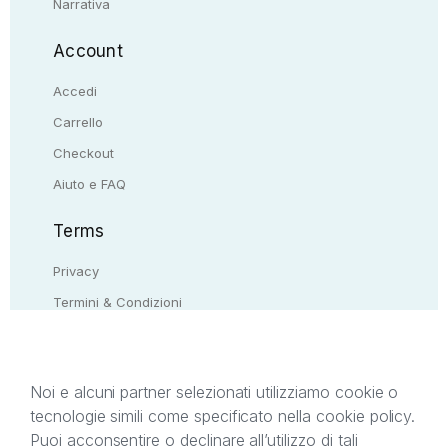
Narrativa
Account
Accedi
Carrello
Checkout
Aiuto e FAQ
Terms
Privacy
Termini & Condizioni
Resi & rimborsi
Contattaci
Noi e alcuni partner selezionati utilizziamo cookie o
tecnologie simili come specificato nella cookie policy.
Il presente sito web è di proprietà di StreetLib S.r.l.
Puoi acconsentire o declinare all’utilizzo di tali