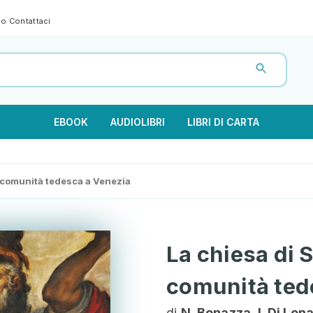
gno
Contattaci
EBOOK
AUDIOLIBRI
LIBRI DI CARTA
a comunità tedesca a Venezia
La chiesa di 
comunità ted
di
N. Bonazza, I. Di Lena