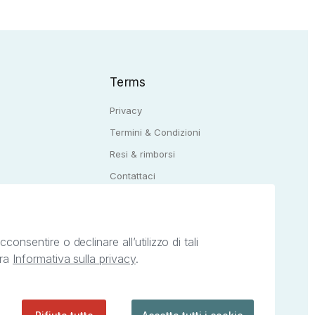
Terms
Privacy
Termini & Condizioni
Resi & rimborsi
Q
Contattaci
onsentire o declinare all’utilizzo di tali
tra
Informativa sulla privacy
.
ietà intellettuale afferenti ai marchi, loghi e
ingoli servizi offerti da StreetLib. Servizio