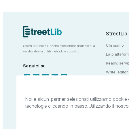
StreetLib
Chi siamo
StreetLib Store è il nostro store online dedicato alla
vendita diretta di libri, ebook, e audiolibri
La piattaform
Ready: serviz
Seguici su
Write: editor
Totem: e-stor
Noi e alcuni partner selezionati utilizziamo cookie 
tecnologie cliccando in basso.
Utilizzando il nostr
Il presente sito web è di proprietà di StreetL
segni distintivi presenti sul sito web. Si i