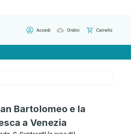
Accedi
Ordini
Carrello
San Bartolomeo e la
esca a Venezia
rdo, G. Guidarelli (a cura di)