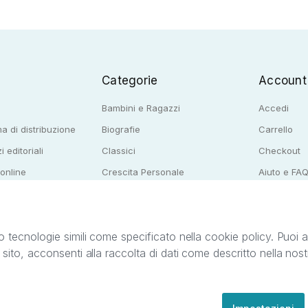
Categorie
Account
Bambini e Ragazzi
Accedi
a di distribuzione
Biografie
Carrello
i editoriali
Classici
Checkout
 online
Crescita Personale
Aiuto e FA
e per librerie
Narrativa
o tecnologie simili come specificato nella cookie policy. Puoi acc
o sito, acconsenti alla raccolta di dati come descritto nella nos
ib S.r.l. C.F. e P.IVA 05338720963. StreetLib S.r.l. è titolare di tutti i diritti di propr
nvita l’utente a prendere visione della privacy policy e delle condizioni relative ai s
Clienti: support@streetlib.com