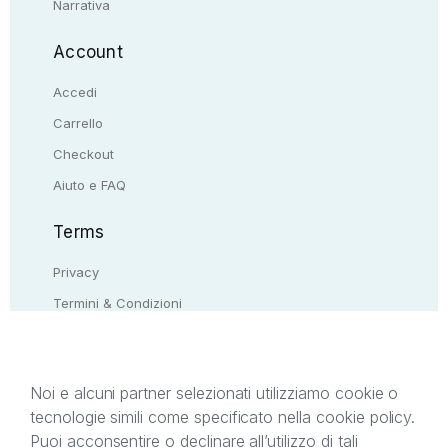
Narrativa
Account
Accedi
Carrello
Checkout
Aiuto e FAQ
Terms
Privacy
Termini & Condizioni
Resi & rimborsi
Contattaci
Noi e alcuni partner selezionati utilizziamo cookie o
tecnologie simili come specificato nella cookie policy.
Il presente sito web è di proprietà di StreetLib S.r.l.
Puoi acconsentire o declinare all’utilizzo di tali