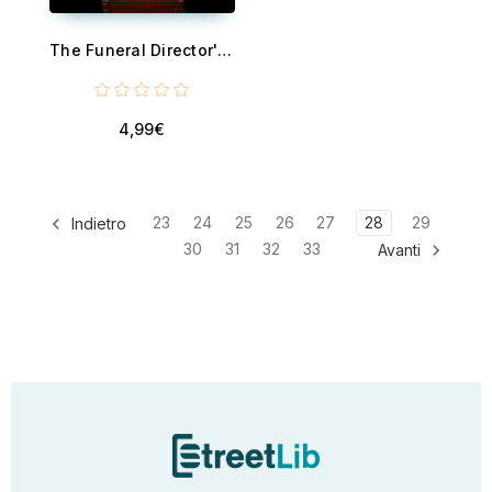
The Funeral Director's Wife
4,99€
23
24
25
26
27
28
29
Indietro
30
31
32
33
Avanti