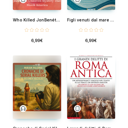
Who Killed JonBenét Ramsey? - Inside the Unsolved Mystery That Shook America
Figli venuti dal mare - Storie di dolore e di speranza di piccoli migranti soli
6,99€
6,99€