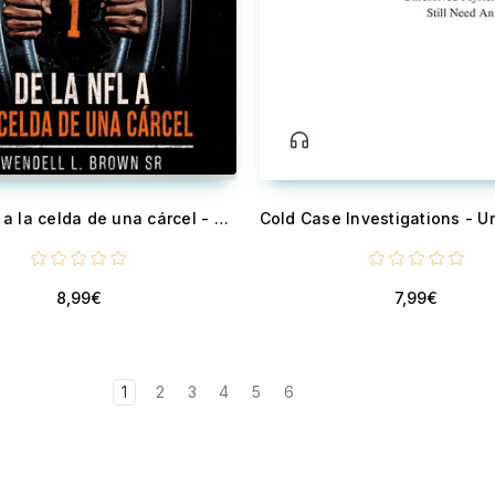
De la NFL a la celda de una cárcel - Superar la adversidad y elevarse por encima de las cadenas hacia la libertad mental y física
8,99€
7,99€
1
2
3
4
5
6