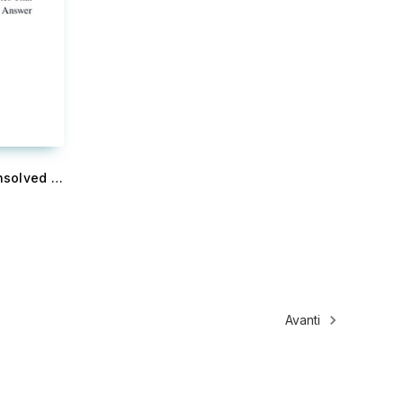
Cold Case Investigations - Unsolved Mysteries that Still Needs an Answer
Avanti