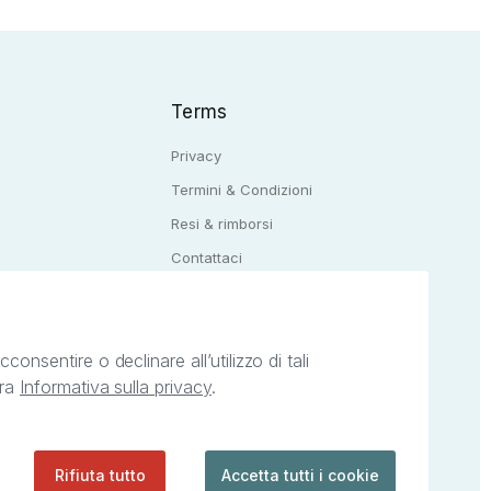
Terms
Privacy
Termini & Condizioni
Resi & rimborsi
Q
Contattaci
onsentire o declinare all’utilizzo di tali
tra
Informativa sulla privacy
.
ietà intellettuale afferenti ai marchi, loghi e
ingoli servizi offerti da StreetLib. Servizio
Rifiuta tutto
Accetta tutti i cookie