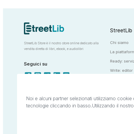
StreetLib
Chi siamo
StreetLib Store è il nostro store online dedicato alla
vendita diretta di libri, ebook, e audiolibri
La piattaform
Ready: serviz
Seguici su
Write: editor
Totem: e-stor
Noi e alcuni partner selezionati utilizziamo cookie 
tecnologie cliccando in basso.
Utilizzando il nostr
Il presente sito web è di proprietà di StreetL
segni distintivi presenti sul sito web. Si i