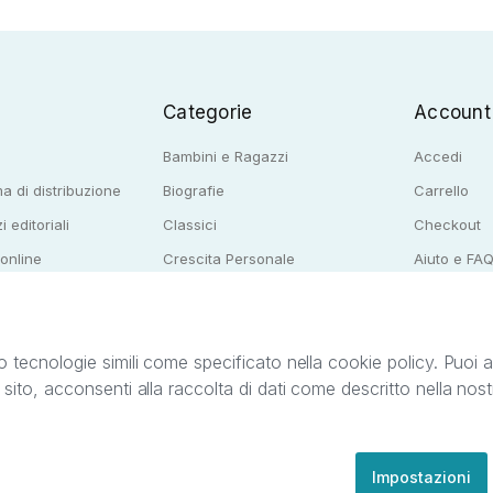
Categorie
Account
Bambini e Ragazzi
Accedi
a di distribuzione
Biografie
Carrello
i editoriali
Classici
Checkout
 online
Crescita Personale
Aiuto e FA
e per librerie
Narrativa
o tecnologie simili come specificato nella cookie policy. Puoi acc
o sito, acconsenti alla raccolta di dati come descritto nella nos
ib S.r.l. C.F. e P.IVA 05338720963. StreetLib S.r.l. è titolare di tutti i diritti di propr
nvita l’utente a prendere visione della privacy policy e delle condizioni relative ai s
Clienti: support@streetlib.com
Impostazioni