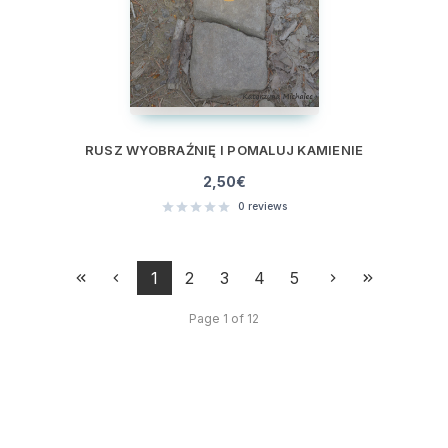
RUSZ WYOBRAŹNIĘ I POMALUJ KAMIENIE
2,50
€
0
reviews
1
2
3
4
5
Page 1 of 12