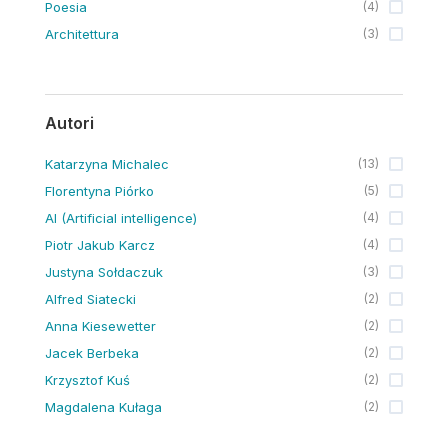
Poesia
(
4
)
Architettura
(
3
)
Autori
Katarzyna Michalec
(
13
)
Florentyna Piórko
(
5
)
AI (Artificial intelligence)
(
4
)
Piotr Jakub Karcz
(
4
)
Justyna Sołdaczuk
(
3
)
Alfred Siatecki
(
2
)
Anna Kiesewetter
(
2
)
Jacek Berbeka
(
2
)
Krzysztof Kuś
(
2
)
Magdalena Kułaga
(
2
)