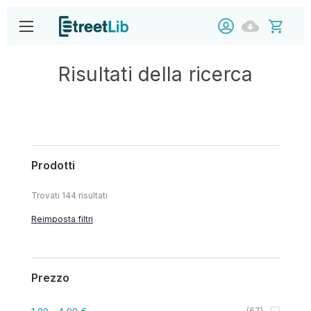
Risultati della ricerca
Prodotti
Trovati
144
risultati
Reimposta filtri
Prezzo
1,00
- 4,99 €
(
67
)