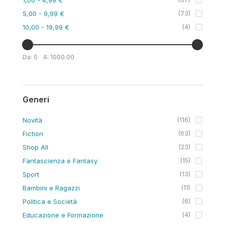
5,00
- 9,99 €
(
73
)
10,00
- 19,99 €
(
4
)
Da:
0
A:
1000.00
Generi
Novità
(
116
)
Fiction
(
63
)
Shop All
(
23
)
Fantascienza e Fantasy
(
15
)
Sport
(
13
)
Bambini e Ragazzi
(
11
)
Politica e Società
(
6
)
Educazione e Formazione
(
4
)