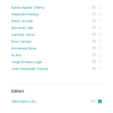
Sylvia Aguilar Zéleny
(
2
)
Alejandra Kamiya
(
1
)
Antón Arrufat
(
1
)
Bernardo Valli
(
1
)
Carlotta Clerici
(
1
)
Elvio Carrieri
(
1
)
Emmanuel Bove
(
1
)
Ilu Ros
(
1
)
Jorge Enrique Lage
(
1
)
Juan Sebastián Gaviria
(
1
)
Editori
VENTANAS S.R.L.
(
17
)