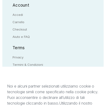
Account
Accedi
Carrello
Checkout
Aiuto e FAQ
Terms
Privacy
Termini & Condizioni
Resi & rimborsi
Contattaci
Noi e alcuni partner selezionati utilizziamo cookie o
tecnologie simili come specificato nella cookie policy.
Il presente sito web è di proprietà di StreetLib S.r.l.
Puoi acconsentire o declinare all’utilizzo di tali
C.F. e P.IVA 05338720963. StreetLib S.r.l. è
tecnologie cliccando in basso.
Utilizzando il nostro
titolare di tutti i diritti di proprietà intellettuale