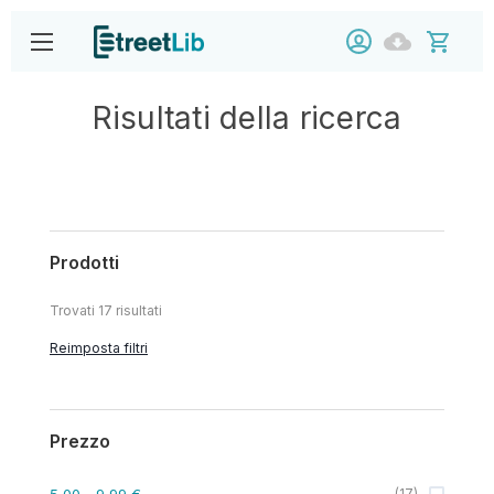
Risultati della ricerca
Prodotti
Trovati
17
risultati
Reimposta filtri
Prezzo
5,00
- 9,99 €
(
17
)