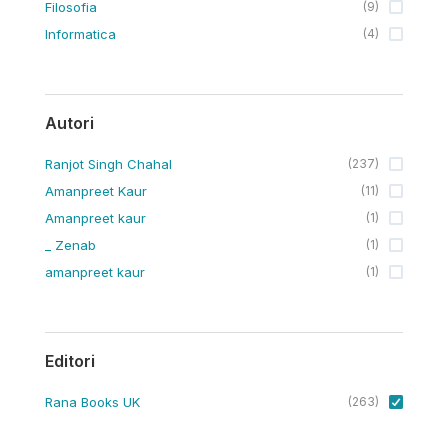
Filosofia
(
9
)
Informatica
(
4
)
Autori
Ranjot Singh Chahal
(
237
)
Amanpreet Kaur
(
11
)
Amanpreet kaur
(
1
)
_ Zenab
(
1
)
amanpreet kaur
(
1
)
Editori
Rana Books UK
(
263
)