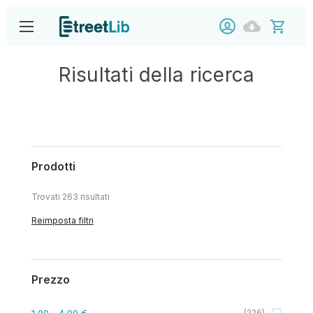
Risultati della ricerca
Prodotti
Trovati
263
risultati
Reimposta filtri
Prezzo
1,00
- 4,99 €
(
226
)