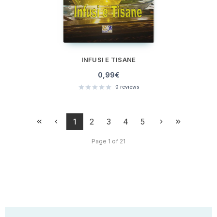
INFUSI E TISANE
0,99
€
0
reviews
1
2
3
4
5
Page 1 of 21