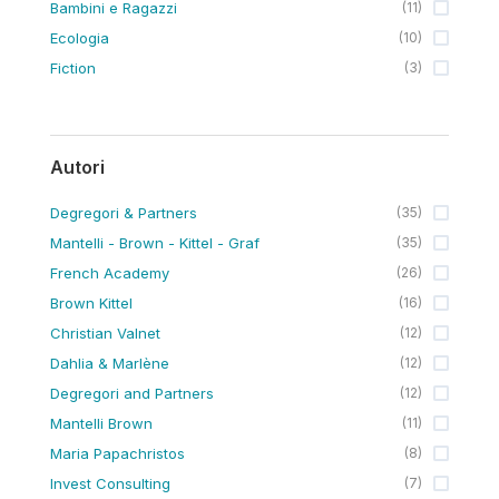
Bambini e Ragazzi
(
11
)
Ecologia
(
10
)
Fiction
(
3
)
Autori
Degregori & Partners
(
35
)
Mantelli - Brown - Kittel - Graf
(
35
)
French Academy
(
26
)
Brown Kittel
(
16
)
Christian Valnet
(
12
)
Dahlia & Marlène
(
12
)
Degregori and Partners
(
12
)
Mantelli Brown
(
11
)
Maria Papachristos
(
8
)
Invest Consulting
(
7
)