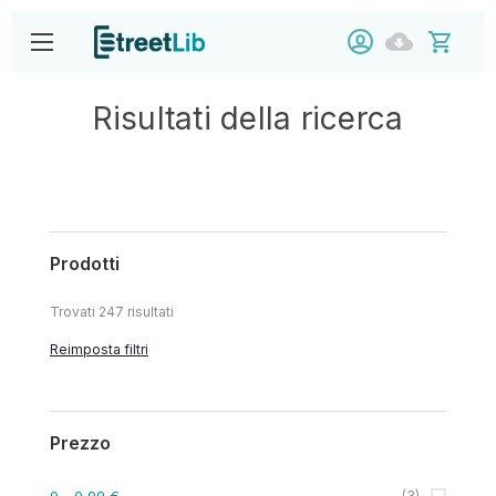
Risultati della ricerca
Prodotti
Trovati
247
risultati
Reimposta filtri
Prezzo
0
- 0,99 €
(
3
)