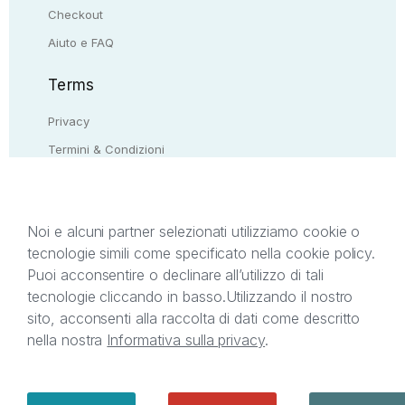
Checkout
Aiuto e FAQ
Terms
Privacy
Termini & Condizioni
Resi & rimborsi
Contattaci
Noi e alcuni partner selezionati utilizziamo cookie o
tecnologie simili come specificato nella cookie policy.
Il presente sito web è di proprietà di StreetLib S.r.l.
Puoi acconsentire o declinare all’utilizzo di tali
C.F. e P.IVA 05338720963. StreetLib S.r.l. è
tecnologie cliccando in basso.
Utilizzando il nostro
titolare di tutti i diritti di proprietà intellettuale
sito, acconsenti alla raccolta di dati come descritto
afferenti ai marchi, loghi e segni distintivi presenti
nella nostra
Informativa sulla privacy
.
sul sito web. Si invita l’utente a prendere visione
della privacy policy e delle condizioni relative ai
singoli servizi offerti da StreetLib. Servizio Clienti:
support@streetlib.com