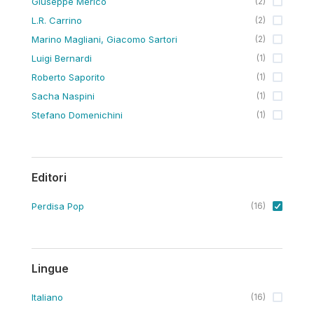
Giuseppe Merico
(
2
)
L.R. Carrino
(
2
)
Marino Magliani, Giacomo Sartori
(
2
)
Luigi Bernardi
(
1
)
Roberto Saporito
(
1
)
Sacha Naspini
(
1
)
Stefano Domenichini
(
1
)
Editori
Perdisa Pop
(
16
)
Lingue
Italiano
(
16
)