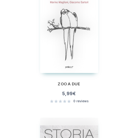
ZOO A DUE
5,99
€
0
reviews