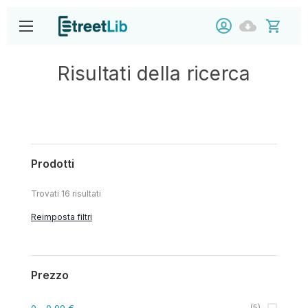
Risultati della ricerca
Prodotti
Trovati
16
risultati
Reimposta filtri
Prezzo
0
- 0,99 €
(
5
)