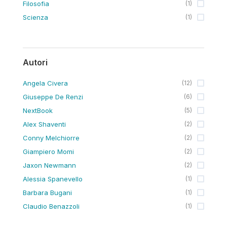
Filosofia
(
1
)
Scienza
(
1
)
Autori
Angela Civera
(
12
)
Giuseppe De Renzi
(
6
)
NextBook
(
5
)
Alex Shaventi
(
2
)
Conny Melchiorre
(
2
)
Giampiero Momi
(
2
)
Jaxon Newmann
(
2
)
Alessia Spanevello
(
1
)
Barbara Bugani
(
1
)
Claudio Benazzoli
(
1
)