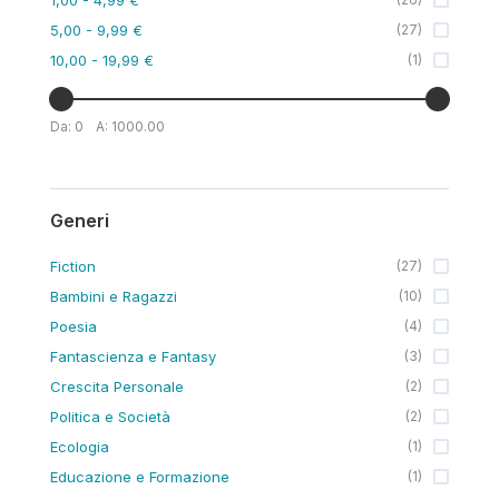
5,00
- 9,99 €
(
27
)
10,00
- 19,99 €
(
1
)
Da:
0
A:
1000.00
Generi
Fiction
(
27
)
Bambini e Ragazzi
(
10
)
Poesia
(
4
)
Fantascienza e Fantasy
(
3
)
Crescita Personale
(
2
)
Politica e Società
(
2
)
Ecologia
(
1
)
Educazione e Formazione
(
1
)