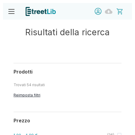
Risultati della ricerca
Prodotti
Trovati
54
risultati
Reimposta filtri
Prezzo
1,00
- 4,99 €
(
26
)