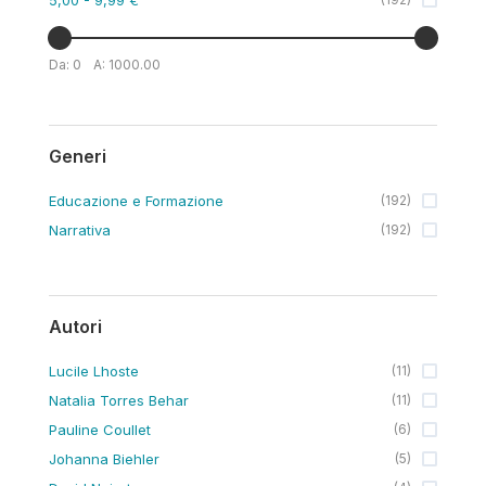
Da:
0
A:
1000.00
Generi
Educazione e Formazione
(
192
)
Narrativa
(
192
)
Autori
Lucile Lhoste
(
11
)
Natalia Torres Behar
(
11
)
Pauline Coullet
(
6
)
Johanna Biehler
(
5
)