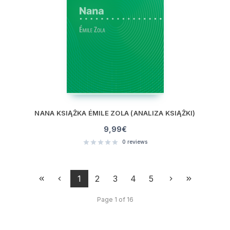
NANA KSIĄŻKA ÉMILE ZOLA (ANALIZA KSIĄŻKI)
9,99
€
0
reviews
1
2
3
4
5
Page 1 of 16