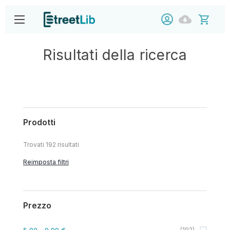
Risultati della ricerca
Prodotti
Trovati
192
risultati
Reimposta filtri
Prezzo
5,00
- 9,99 €
(
192
)