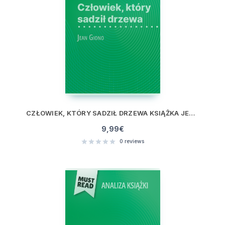
CZŁOWIEK, KTÓRY SADZIŁ DRZEWA KSIĄŻKA JEAN GIONO (ANALIZA KSIĄŻKI)
9,99
€
0
reviews