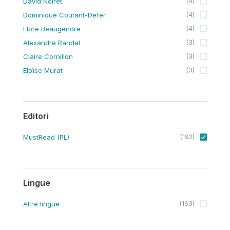
David Noiret
(
4
)
Dominique Coutant-Defer
(
4
)
Flore Beaugendre
(
4
)
Alexandre Randal
(
3
)
Claire Cornillon
(
3
)
Eloïse Murat
(
3
)
Editori
MustRead (PL)
(
192
)
Lingue
Altre lingue
(
163
)