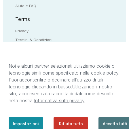
Aiuto e FAQ
Terms
Privacy
Termini & Condizioni
Resi & rimborsi
Contattaci
Noi e alcuni partner selezionati utilizziamo cookie o
tecnologie simili come specificato nella cookie policy.
Il presente sito web è di proprietà di StreetLib S.r.l.
Puoi acconsentire o declinare all’utilizzo di tali
C.F. e P.IVA 05338720963. StreetLib S.r.l. è
tecnologie cliccando in basso.
Utilizzando il nostro
titolare di tutti i diritti di proprietà intellettuale
sito, acconsenti alla raccolta di dati come descritto
afferenti ai marchi, loghi e segni distintivi presenti
nella nostra
Informativa sulla privacy
.
sul sito web. Si invita l’utente a prendere visione
della privacy policy e delle condizioni relative ai
singoli servizi offerti da StreetLib. Servizio Clienti:
support@streetlib.com
Impostazioni
Rifiuta tutto
Accetta tutti