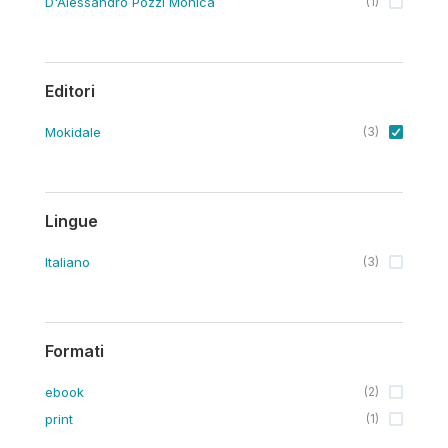
D'Alessandro Pozzi Monica
(
1
)
Editori
Mokidale
(
3
)
Lingue
Italiano
(
3
)
Formati
ebook
(
2
)
print
(
1
)