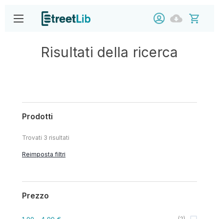
Risultati della ricerca
Prodotti
Trovati
3
risultati
Reimposta filtri
Prezzo
1,00
- 4,99 €
(
2
)