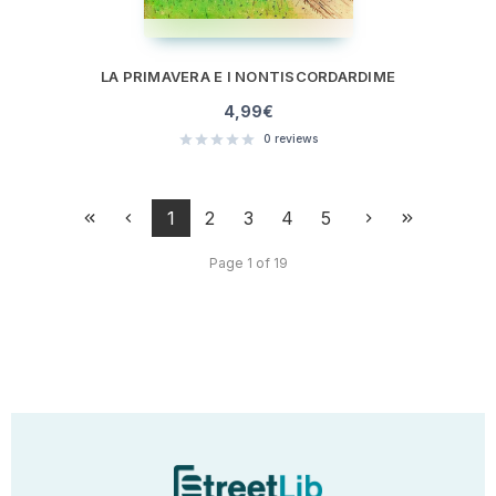
LA PRIMAVERA E I NONTISCORDARDIME
4,99
€
0
reviews
1
2
3
4
5
Page 1 of 19