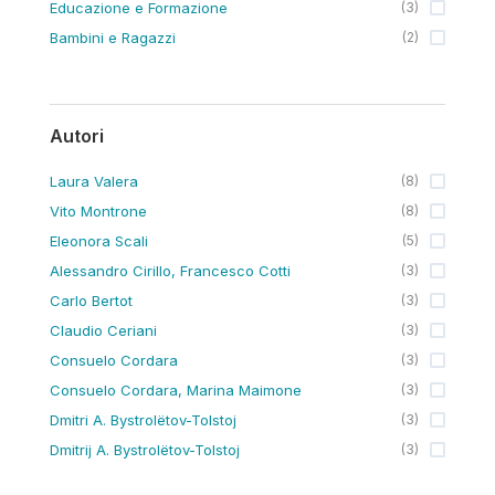
Educazione e Formazione
(
3
)
Bambini e Ragazzi
(
2
)
Autori
Laura Valera
(
8
)
Vito Montrone
(
8
)
Eleonora Scali
(
5
)
Alessandro Cirillo, Francesco Cotti
(
3
)
Carlo Bertot
(
3
)
Claudio Ceriani
(
3
)
Consuelo Cordara
(
3
)
Consuelo Cordara, Marina Maimone
(
3
)
Dmitri A. Bystrolëtov-Tolstoj
(
3
)
Dmitrij A. Bystrolëtov-Tolstoj
(
3
)