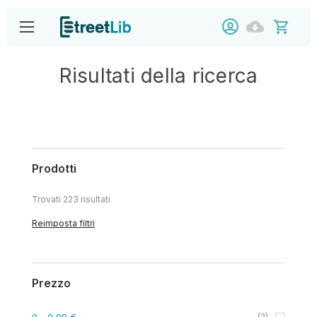
Risultati della ricerca
Prodotti
Trovati
223
risultati
Reimposta filtri
Prezzo
0
- 0,99 €
(
2
)