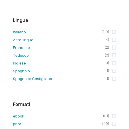
Lingue
Italiano
(
119
)
Altre lingue
(
4
)
Francese
(
2
)
Tedesco
(
2
)
Inglese
(
1
)
Spagnolo
(
1
)
Spagnolo; Castigliano
(
1
)
Formati
ebook
(
81
)
print
(
49
)