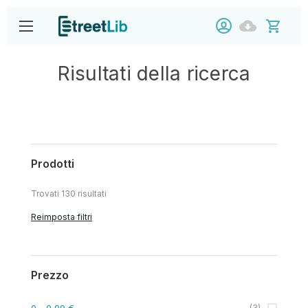
Risultati della ricerca
Prodotti
Trovati
130
risultati
Reimposta filtri
Prezzo
0
- 0,99 €
(
3
)