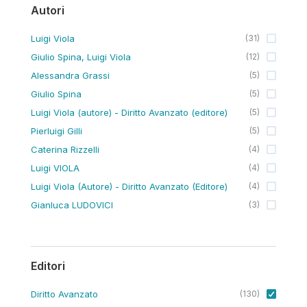
Autori
Luigi Viola
(
31
)
Giulio Spina, Luigi Viola
(
12
)
Alessandra Grassi
(
5
)
Giulio Spina
(
5
)
Luigi Viola (autore) - Diritto Avanzato (editore)
(
5
)
Pierluigi Gilli
(
5
)
Caterina Rizzelli
(
4
)
Luigi VIOLA
(
4
)
Luigi Viola (Autore) - Diritto Avanzato (Editore)
(
4
)
Gianluca LUDOVICI
(
3
)
Editori
Diritto Avanzato
(
130
)